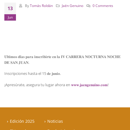
By
Tomás Roldán
Jaén Genuino
0 Comments
13
Jun
𝐔́𝐥𝐭𝐢𝐦𝐨𝐬 𝐝𝐢́𝐚𝐬 𝐩𝐚𝐫𝐚 𝐢𝐧𝐬𝐜𝐫𝐢𝐛𝐢𝐫𝐭𝐞 𝐞𝐧 𝐥𝐚 𝐈𝐕 𝐂𝐀𝐑𝐑𝐄𝐑𝐀 𝐍𝐎𝐂𝐓𝐔𝐑𝐍𝐀 𝐍𝐎𝐂𝐇𝐄
𝐃𝐄 𝐒𝐀𝐍 𝐉𝐔𝐀𝐍.
Inscripciones hasta el 15 𝐝𝐞 𝐣𝐮𝐧𝐢𝐨.
¡Apresúrate, asegura tu lugar ahora en
𝐰𝐰𝐰.𝐣𝐚𝐞𝐧𝐠𝐞𝐧𝐮𝐢𝐧𝐨.𝐜𝐨𝐦
!
Edición 2025
Noticias