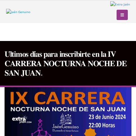
𝐔́𝐥𝐭𝐢𝐦𝐨𝐬 𝐝𝐢́𝐚𝐬 𝐩𝐚𝐫𝐚 𝐢𝐧𝐬𝐜𝐫𝐢𝐛𝐢𝐫𝐭𝐞 𝐞𝐧 𝐥𝐚 𝐈𝐕
𝐂𝐀𝐑𝐑𝐄𝐑𝐀 𝐍𝐎𝐂𝐓𝐔𝐑𝐍𝐀 𝐍𝐎𝐂𝐇𝐄 𝐃𝐄
𝐒𝐀𝐍 𝐉𝐔𝐀𝐍.