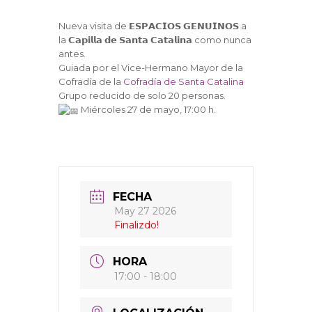
Nueva visita de 𝗘𝗦𝗣𝗔𝗖𝗜𝗢𝗦 𝗚𝗘𝗡𝗨𝗜𝗡𝗢𝗦 a
la 𝗖𝗮𝗽𝗶𝗹𝗹𝗮 𝗱𝗲 𝗦𝗮𝗻𝘁𝗮 𝗖𝗮𝘁𝗮𝗹𝗶𝗻𝗮 como nunca
antes.
Guiada por el Vice-Hermano Mayor de la
Cofradía de la
Cofradía de Santa Catalina
Grupo reducido de solo 20 personas.
Miércoles 27 de mayo, 17:00 h.
FECHA
May 27 2026
Finalizdo!
HORA
17:00 - 18:00