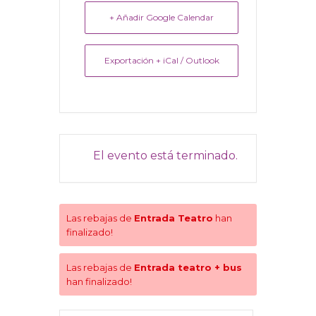
+ Añadir Google Calendar
Exportación + iCal / Outlook
El evento está terminado.
Las rebajas de
Entrada Teatro
han
finalizado!
Las rebajas de
Entrada teatro + bus
han finalizado!