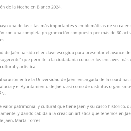
ión de la Noche en Blanco 2024.
ayo una de las citas más importantes y emblemáticas de su calendar
ión con una completa programación compuesta por más de 60 activid
os.
ad de Jaén ha sido el enclave escogido para presentar el avance de 
 sugerente” que permite a la ciudadanía conocer los enclaves más 
ultural y artística.
olaboración entre la Universidad de Jaén, encargada de la coordinac
ndalucía y el Ayuntamiento de Jaén; así como de distintos organis
ÉN.
 valor patrimonial y cultural que tiene Jaén y su casco histórico,
icamente, y dando cabida a la creación artística que tenemos en Ja
de Jaén, Marta Torres.