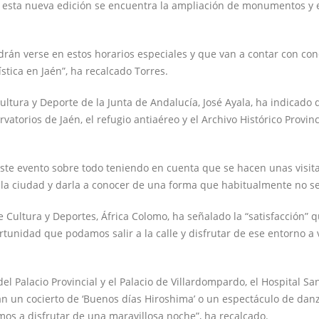
 esta nueva edición se encuentra la ampliación de monumentos y e
n verse en estos horarios especiales y que van a contar con conc
stica en Jaén”, ha recalcado Torres.
 Cultura y Deporte de la Junta de Andalucía, José Ayala, ha indicado
rvatorios de Jaén, el refugio antiaéreo y el Archivo Histórico Provin
ste evento sobre todo teniendo en cuenta que se hacen unas visita
zar la ciudad y darla a conocer de una forma que habitualmente no 
 Cultura y Deportes, África Colomo, ha señalado la “satisfacción” q
ortunidad que podamos salir a la calle y disfrutar de ese entorno 
l Palacio Provincial y el Palacio de Villardompardo, el Hospital S
an un cocierto de ‘Buenos días Hiroshima’ o un espectáculo de dan
os a disfrutar de una maravillosa noche”, ha recalcado.