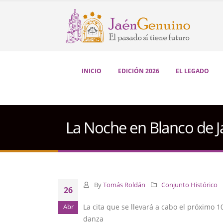
INICIO
EDICIÓN 2026
EL LEGADO
La Noche en Blanco de J
By
Tomás Roldán
Conjunto Histórico
26
La cita que se llevará a cabo el próximo 
Abr
danza