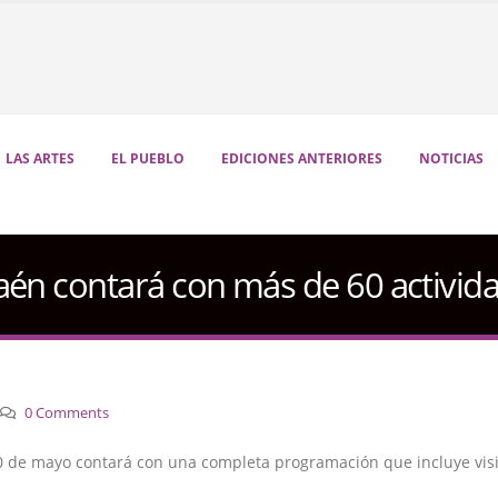
LAS ARTES
EL PUEBLO
EDICIONES ANTERIORES
NOTICIAS
aén contará con más de 60 activid
0 Comments
10 de mayo contará con una completa programación que incluye visit